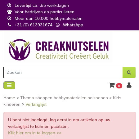
Levertijd ca. 3/5 werkdagen
Voor bedrijven en particulieren
Meer dan 10.000 hobbymaterialen
+31 (0) 613931674
WhatsApp
0
Home
>
Thema shoppen hobbymaterialen seizoenen
>
Kids
kinderen
>
Verlanglijst
U bent niet ingelogd, log eerst in om artikelen op uw
verlanglijst te kunnen plaatsen.
Klik hier om in te loggen >>