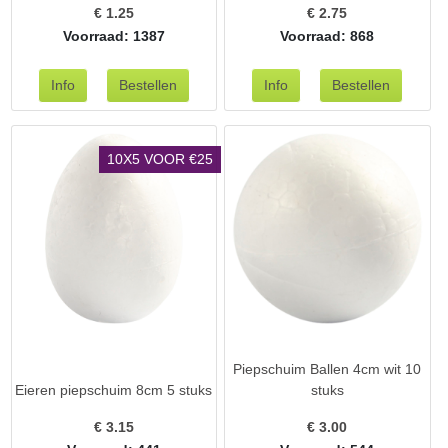
€
1.25
€
2.75
Voorraad: 1387
Voorraad: 868
10X5 VOOR €25
Piepschuim Ballen 4cm wit 10
Eieren piepschuim 8cm 5 stuks
stuks
€
3.15
€
3.00