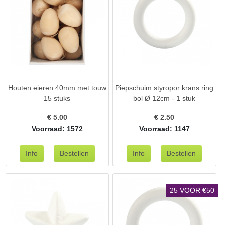
Houten eieren 40mm met touw
Piepschuim styropor krans ring
15 stuks
bol Ø 12cm - 1 stuk
€
5.00
€
2.50
Voorraad: 1572
Voorraad: 1147
25 VOOR €50