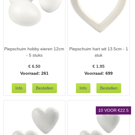
Piepschuim hobby eieren 12cm
Piepschuim hart wit 13.5cm - 1
- 5 stuks
stuk
€
6.50
€
1.95
Voorraad: 261
Voorraad: 699
10 VOOR €22.5