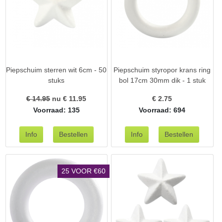
Piepschuim sterren wit 6cm - 50
Piepschuim styropor krans ring
stuks
bol 17cm 30mm dik - 1 stuk
€ 14.95
nu €
11.95
€
2.75
Voorraad: 135
Voorraad: 694
25 VOOR €60