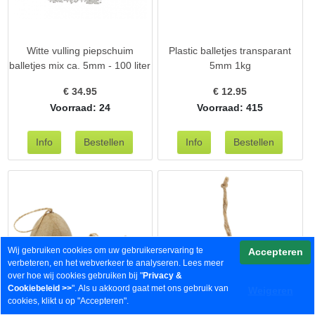
Witte vulling piepschuim
Plastic balletjes transparant
balletjes mix ca. 5mm - 100 liter
5mm 1kg
€
34.95
€
12.95
Voorraad: 24
Voorraad: 415
Wij gebruiken cookies om uw gebruikerservaring te
Accepteren
verbeteren, en het webverkeer te analyseren. Lees meer
over hoe wij cookies gebruiken bij "
Privacy &
Cookiebeleid
>>
". Als u akkoord gaat met ons gebruik van
Weigeren
cookies, klikt u op "Accepteren".