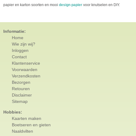
papier en karton soorten en mooi
design papier
voor knutselen en DIY.
Informatie:
Home
Wie zijn wij?
Inloggen
Contact
Klantenservice
Voorwaarden
Verzendkosten
Bezorgen
Retouren
Disclaimer
Sitemap
Hobbies:
Kaarten maken
Boetseren en gieten
Naaldvilten