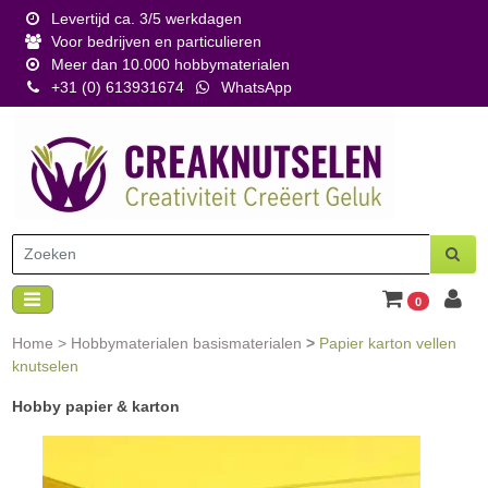
Levertijd ca. 3/5 werkdagen
Voor bedrijven en particulieren
Meer dan 10.000 hobbymaterialen
+31 (0) 613931674
WhatsApp
0
Home
>
Hobbymaterialen basismaterialen
>
Papier karton vellen
knutselen
Hobby p
apier & karton