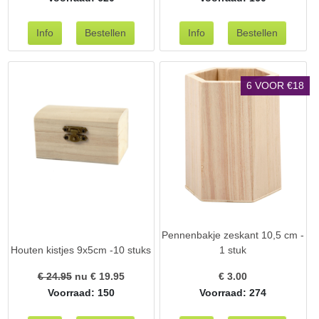
6 VOOR €18
Pennenbakje zeskant 10,5 cm -
Houten kistjes 9x5cm -10 stuks
1 stuk
€ 24.95
nu €
19.95
€
3.00
Voorraad: 150
Voorraad: 274