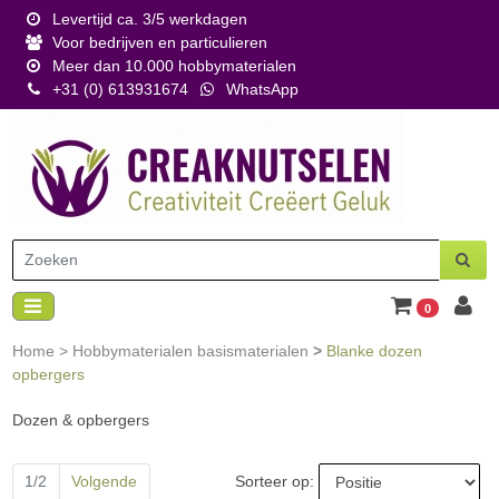
Levertijd ca. 3/5 werkdagen
Voor bedrijven en particulieren
Meer dan 10.000 hobbymaterialen
+31 (0) 613931674
WhatsApp
0
Home
>
Hobbymaterialen basismaterialen
>
Blanke dozen
opbergers
Dozen & opbergers
Sorteer op:
1/2
Volgende