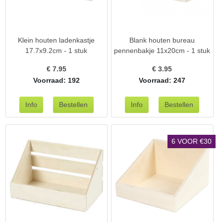
Klein houten ladenkastje
Blank houten bureau
17.7x9.2cm - 1 stuk
pennenbakje 11x20cm - 1 stuk
€
7.95
€
3.95
Voorraad: 192
Voorraad: 247
6 VOOR €30