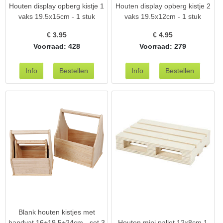
Houten display opberg kistje 1
Houten display opberg kistje 2
vaks 19.5x15cm - 1 stuk
vaks 19.5x12cm - 1 stuk
€
3.95
€
4.95
Voorraad: 428
Voorraad: 279
Blank houten kistjes met
handvat 16+19.5+24cm - set 3
Houten mini pallet 12x8cm 1