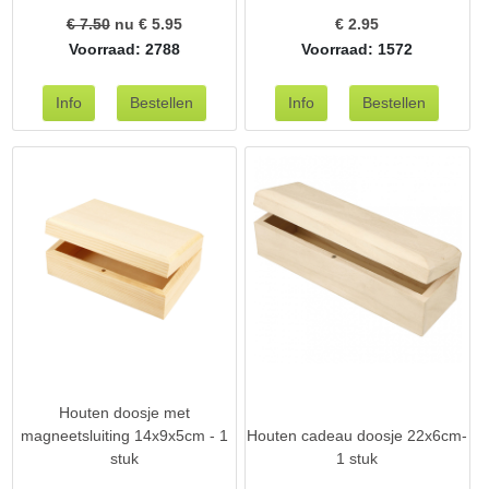
€ 7.50
nu €
5.95
€
2.95
Voorraad: 2788
Voorraad: 1572
Houten doosje met
magneetsluiting 14x9x5cm - 1
Houten cadeau doosje 22x6cm-
stuk
1 stuk