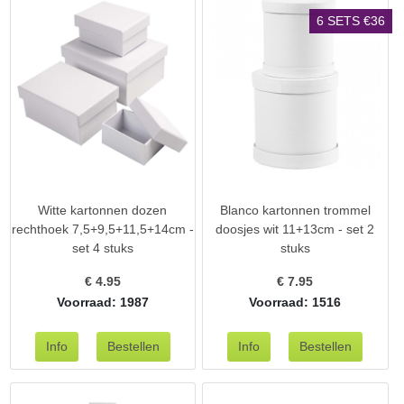
6 SETS €36
Witte kartonnen dozen
Blanco kartonnen trommel
rechthoek 7,5+9,5+11,5+14cm -
doosjes wit 11+13cm - set 2
set 4 stuks
stuks
€
4.95
€
7.95
Voorraad: 1987
Voorraad: 1516