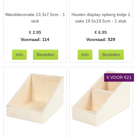
Wanddecoratie 13,3x7,5cm - 1
Houten display opberg kistje 1
stuk
vaks 19.5x19.5cm - 1 stuk
€
2.95
€
6.95
Voorraad: 114
Voorraad: 529
6 VOOR €21