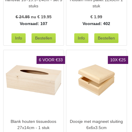
stuks
stuk
€ 24.95
nu €
19.95
€
1.99
Voorraad: 107
Voorraad: 402
6 VOOR €33
10X €25
Blank houten tissuedoos
Doosje met magneet sluiting
27x14cm - 1 stuk
6x6x3.5cm