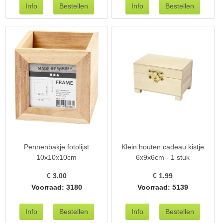
Pennenbakje fotolijst
Klein houten cadeau kistje
10x10x10cm
6x9x6cm - 1 stuk
€
3.00
€
1.99
Voorraad: 3180
Voorraad: 5139