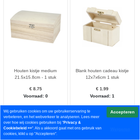
Houten kistje medium
Blank houten cadeau kistje
21.5x15.8cm - 1 stuk
12x7x6cm 1 stuk
€
8.75
€
1.99
Voorraad: 0
Voorraad: 1
Wij gebruiken cookies om uw gebruikerservaring te
Accepteren
verbeteren, en het webverkeer te analyseren. Lees meer
over hoe wij cookies gebruiken bij "
Privacy &
Cookiebeleid
>>
". Als u akkoord gaat met ons gebruik van
Weigeren
cookies, klikt u op "Accepteren".