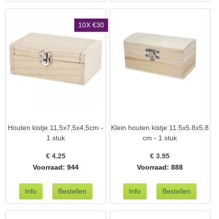
10X €30
Houten kistje 11,5x7,5x4,5cm -
Klein houten kistje 11.5x5.8x5.8
1 stuk
cm - 1 stuk
€
4.25
€
3.95
Voorraad: 944
Voorraad: 888