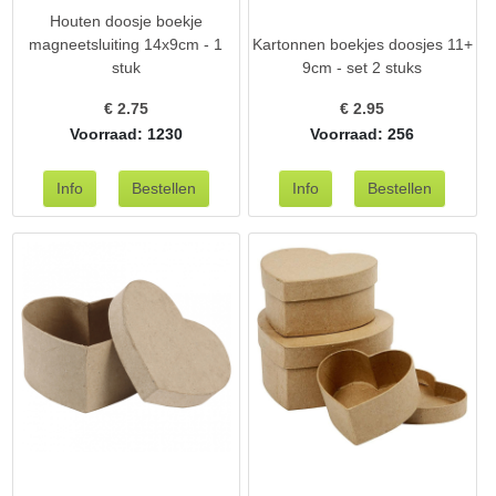
Houten doosje boekje
magneetsluiting 14x9cm - 1
Kartonnen boekjes doosjes 11+
stuk
9cm - set 2 stuks
€
2.75
€
2.95
Voorraad: 1230
Voorraad: 256