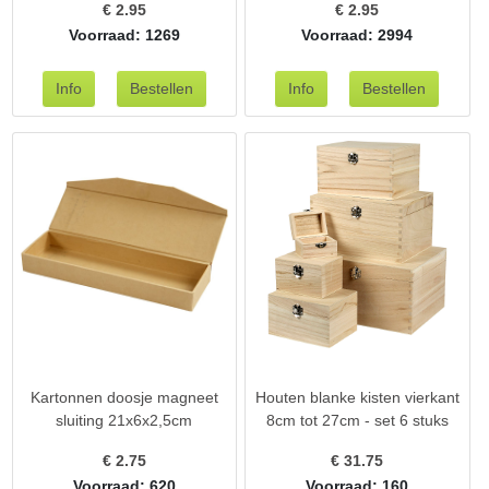
€
2.95
€
2.95
Voorraad: 1269
Voorraad: 2994
Kartonnen doosje magneet
Houten blanke kisten vierkant
sluiting 21x6x2,5cm
8cm tot 27cm - set 6 stuks
€
2.75
€
31.75
Voorraad: 620
Voorraad: 160