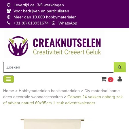
Levertijd ca. 3/5 werkdagen
Voor bedrijven en particulieren
Meer dan 10.000 hobbymaterialen
+31 (0) 613931674
WhatsApp
0
Home
>
Hobbymaterialen basismaterialen
>
Diy materiaal home
deco decoratie woonaccessoires
>
Canvas 24 vakken opberg zak
of advent naturel 60x95cm 1 stuk adventskalender