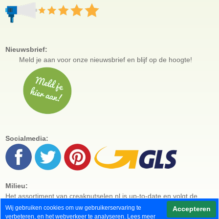
Nieuwsbrief:
Meld je aan voor
onze nieuwsbrief en blijf op de hoogte!
Socialmedia:
Milieu:
Het assortiment van creaknutselen.nl is up-to-date en volgt de
laatste trends en ontwikkelingen. Onze producten zijn bijvoorbeeld
Wij gebruiken cookies om uw gebruikerservaring te
Accepteren
gemaakt van hout uit duurzame bosbouw of van biologisch
verbeteren, en het webverkeer te analyseren. Lees meer