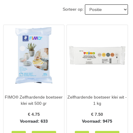
Sorteer op:
FIMO® Zelfhardende boetseer
Zelfhardende boetseer klei wit -
klei wit 500 gr
1 kg
€
4.75
€
7.50
Voorraad: 633
Voorraad: 9475