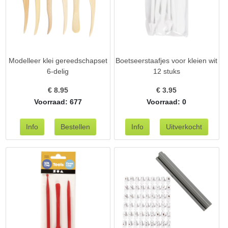
Modelleer klei gereedschapset
Boetseerstaafjes voor kleien wit
6-delig
12 stuks
€
8.95
€
3.95
Voorraad: 677
Voorraad: 0