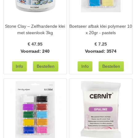
Stone Clay – Zelfhardende klei
Boetseer afbak klei polymeer 10
met steenlook 3kg
x 20gr - pastels
€
47.95
€
7.25
Voorraad: 240
Voorraad: 3574