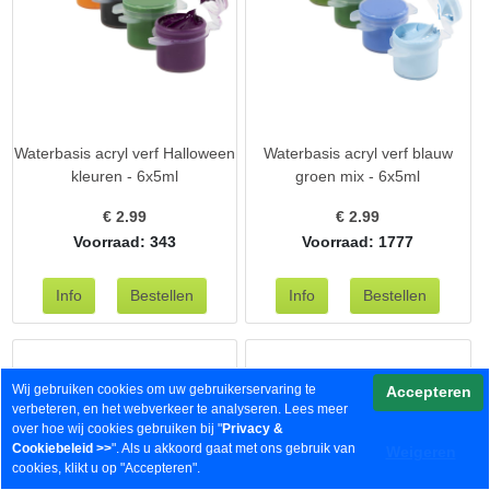
Waterbasis acryl verf Halloween
Waterbasis acryl verf blauw
kleuren - 6x5ml
groen mix - 6x5ml
€
2.99
€
2.99
Voorraad: 343
Voorraad: 1777
Wij gebruiken cookies om uw gebruikerservaring te
Accepteren
verbeteren, en het webverkeer te analyseren. Lees meer
over hoe wij cookies gebruiken bij "
Privacy &
Cookiebeleid
>>
". Als u akkoord gaat met ons gebruik van
Weigeren
cookies, klikt u op "Accepteren".