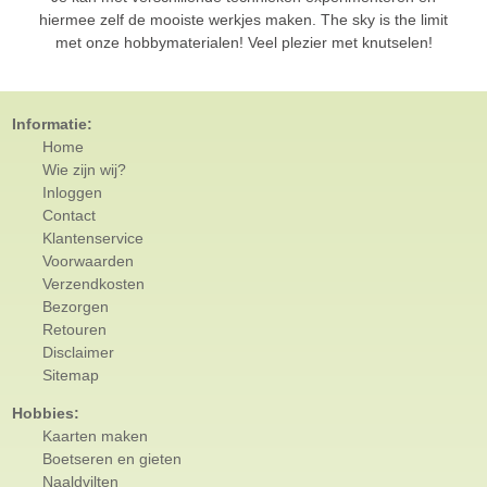
hiermee zelf de mooiste werkjes maken. The sky is the limit
met onze hobbymaterialen! Veel plezier met knutselen!
Informatie:
Home
Wie zijn wij?
Inloggen
Contact
Klantenservice
Voorwaarden
Verzendkosten
Bezorgen
Retouren
Disclaimer
Sitemap
Hobbies:
Kaarten maken
Boetseren en gieten
Naaldvilten