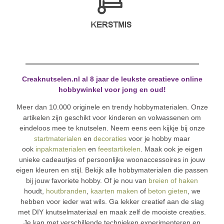
Creaknutselen.nl al 8 jaar de leukste creatieve online
hobbywinkel voor jong en oud!
Meer dan 10.000 originele en trendy hobbymaterialen. Onze
artikelen zijn geschikt voor kinderen en volwassenen om
eindeloos mee te knutselen. Neem eens een kijkje bij onze
startmaterialen
en
decoraties
voor je hobby maar
ook
inpakmaterialen
en
feestartikelen
. Maak ook je eigen
unieke cadeautjes of persoonlijke woonaccessoires in jouw
eigen kleuren en stijl. Bekijk alle hobbymaterialen die passen
bij jouw favoriete hobby. Of je nou van
breien of haken
houdt,
houtbranden
,
kaarten maken
of
beton gieten
, we
hebben voor ieder wat wils. Ga lekker creatief aan de slag
met DIY knutselmateriaal en maak zelf de mooiste creaties.
Je kan met verschillende technieken experimenteren en