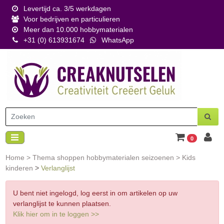
Levertijd ca. 3/5 werkdagen
Voor bedrijven en particulieren
Meer dan 10.000 hobbymaterialen
+31 (0) 613931674
WhatsApp
0
Home
>
Thema shoppen hobbymaterialen seizoenen
>
Kids
kinderen
>
Verlanglijst
U bent niet ingelogd, log eerst in om artikelen op uw
verlanglijst te kunnen plaatsen.
Klik hier om in te loggen >>