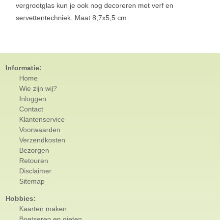
vergrootglas kun je ook nog decoreren met verf en
servettentechniek. Maat 8,7x5,5 cm
Informatie:
Home
Wie zijn wij?
Inloggen
Contact
Klantenservice
Voorwaarden
Verzendkosten
Bezorgen
Retouren
Disclaimer
Sitemap
Hobbies:
Kaarten maken
Boetseren en gieten