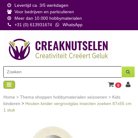
Levertijd ca. 3/5 werkdagen
Voor bedrijven en particulieren
Meer dan 10.000 hobbymaterialen
+31 (0) 613931674
WhatsApp
0
Home
>
Thema shoppen hobbymaterialen seizoenen
>
Kids
kinderen
>
Houten kinder vergrootglas insecten zoeken 87x55 cm
1 stuk