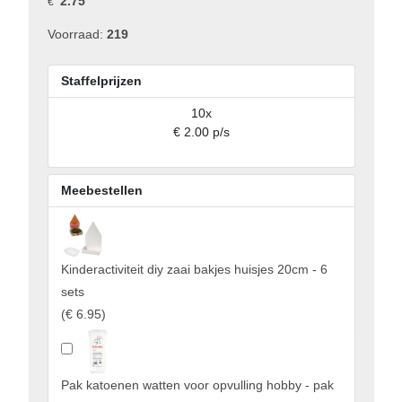
2.75
€
Voorraad:
219
Staffelprijzen
10x
€ 2.00 p/s
Meebestellen
Kinderactiviteit diy zaai bakjes huisjes 20cm - 6
sets
(
€ 6.95
)
Pak katoenen watten voor opvulling hobby - pak