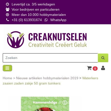
Levertijd ca. 3/5 werkdagen
Voor bedrijven en particulieren
Meer dan 10.000 hobbymaterialen
+31 (0) 613931674
WhatsApp
0
Home
>
Nieuwe artikelen hobbymaterialen 2019
>
Waterkers
zaaien zaden zakje 50 gram tuinkers