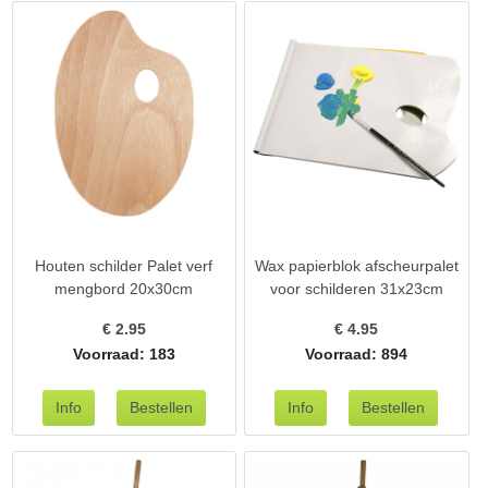
Houten schilder Palet verf
Wax papierblok afscheurpalet
mengbord 20x30cm
voor schilderen 31x23cm
€
2.95
€
4.95
Voorraad: 183
Voorraad: 894