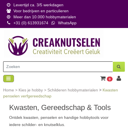
Levertijd ca. 3/5 werkdagen
Voor bedrijven en particulieren
Meer dan 10.000 hobbymaterialen
+31 (0) 613931674
WhatsApp
0
Home
>
Kies je hobby
>
Schilderen hobbymaterialen
>
Kwasten
penselen verfgereedschap
Kwasten, Gereedschap & Tools
Ontdek kwasten, penselen en handige hobbytools voor
iedere schilder- en knutselklus.