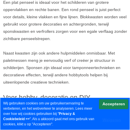
Een plat penseel is ideaal voor het schilderen van grotere
oppervlakken en rechte banen. Een rond penseel is juist perfect
voor details, kleine vlakken en fijne lijnen. Blokkwasten worden veel
gebruikt voor grotere decoraties en achtergronden, terwijl
sponskwasten en verfrollers zorgen voor een egale verflaag zonder
zichtbare penseelstrepen.
Naast kwasten zijn ook andere hulpmiddelen onmisbaar. Met
paletmessen meng je eenvoudig verf of creëer je structuur in
schilderijen. Sponsen zijn ideaal voor tamponneertechnieken en
decoratieve effecten, terwijl andere hobbytools helpen bij
uiteenlopende creatieve technieken.
Voor hobby, decoratie en DIY
Wij gebruiken cookies om uw gebruikerservaring te
Accepteren
Kwasten en hobbygereedschap worden gebruikt voor
verbeteren, en het webverkeer te analyseren. Lees meer
over hoe wij cookies gebruiken bij "
Privacy &
uiteenlopende creatieve toepassingen, zoals:
Cookiebeleid
>>
". Als u akkoord gaat met ons gebruik van
Weigeren
cookies, klikt u op "Accepteren".
Schilderen