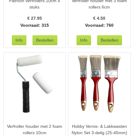
Patroon verfrollers 10cm 4
Verfroller houder met 3 foam
stuks
rollers 6cm
€
27.95
€
4.50
Voorraad: 315
Voorraad: 760
Verfroller houder met 2 foam
Hobby Vernis- & Lakkwasten
rollers 10cm
Nylon Set 3-delig (25-45mm)