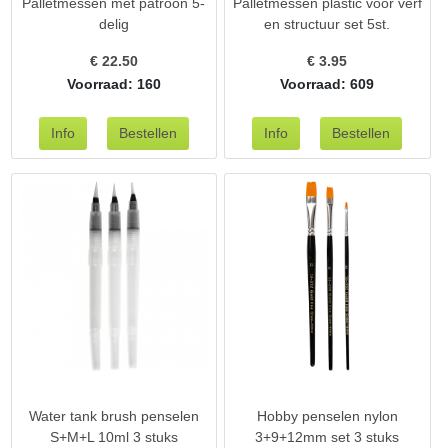
Palletmessen met patroon 5-
Palletmessen plastic voor verf
delig
en structuur set 5st.
€
22.50
€
3.95
Voorraad: 160
Voorraad: 609
Water tank brush penselen
Hobby penselen nylon
S+M+L 10ml 3 stuks
3+9+12mm set 3 stuks