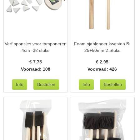
Verf sponsjes voor tamponeren
Foam sjabloneer kwasten B:
4cm -32 stuks
25+50mm 2 Stuks
€
7.75
€
2.95
Voorraad: 108
Voorraad: 426