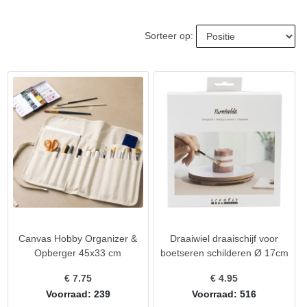
Sorteer op:
Canvas Hobby Organizer &
Draaiwiel draaischijf voor
Opberger 45x33 cm
boetseren schilderen Ø 17cm
€
7.75
€
4.95
Voorraad: 239
Voorraad: 516