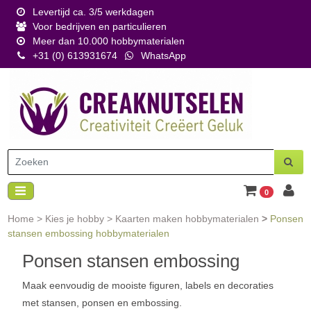
Levertijd ca. 3/5 werkdagen
Voor bedrijven en particulieren
Meer dan 10.000 hobbymaterialen
+31 (0) 613931674
WhatsApp
0
Home
>
Kies je hobby
>
Kaarten maken hobbymaterialen
>
Ponsen
stansen embossing hobbymaterialen
Ponsen stansen embossing
Maak eenvoudig de mooiste figuren, labels en decoraties
met stansen, ponsen en embossing.