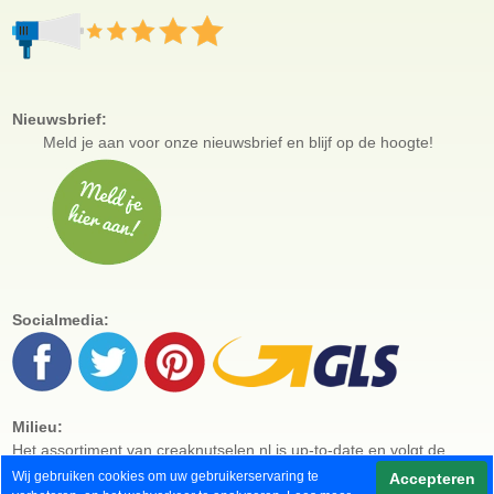
Nieuwsbrief:
Meld je aan voor
onze nieuwsbrief en blijf op de hoogte!
Socialmedia:
Milieu:
Het assortiment van creaknutselen.nl is up-to-date en volgt de
laatste trends en ontwikkelingen. Onze producten zijn bijvoorbeeld
Wij gebruiken cookies om uw gebruikerservaring te
Accepteren