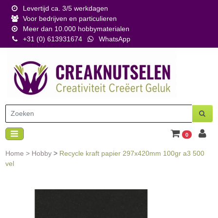
Levertijd ca. 3/5 werkdagen
Voor bedrijven en particulieren
Meer dan 10.000 hobbymaterialen
+31 (0) 613931674
WhatsApp
0
Home
>
Hobby
>
Recycle kraft papier 297x420mm 100gr a3 500
vel