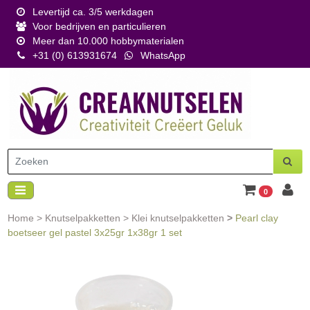
Levertijd ca. 3/5 werkdagen
Voor bedrijven en particulieren
Meer dan 10.000 hobbymaterialen
+31 (0) 613931674
WhatsApp
0
Home
>
Knutselpakketten
>
Klei knutselpakketten
>
Pearl clay
boetseer gel pastel 3x25gr 1x38gr 1 set