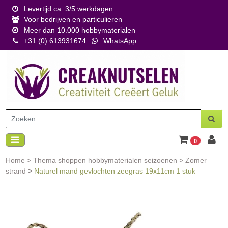
Levertijd ca. 3/5 werkdagen
Voor bedrijven en particulieren
Meer dan 10.000 hobbymaterialen
+31 (0) 613931674
WhatsApp
0
Home
>
Thema shoppen hobbymaterialen seizoenen
>
Zomer
strand
>
Naturel mand gevlochten zeegras 19x11cm 1 stuk