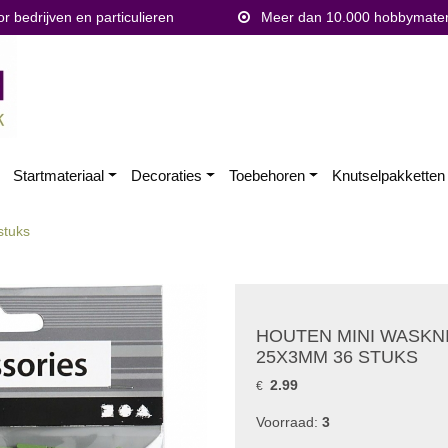
 bedrijven en particulieren
Meer dan 10.000 hobbymater
Startmateriaal
Decoraties
Toebehoren
Knutselpakketten
stuks
HOUTEN MINI WASKN
25X3MM 36 STUKS
2.99
€
Voorraad:
3