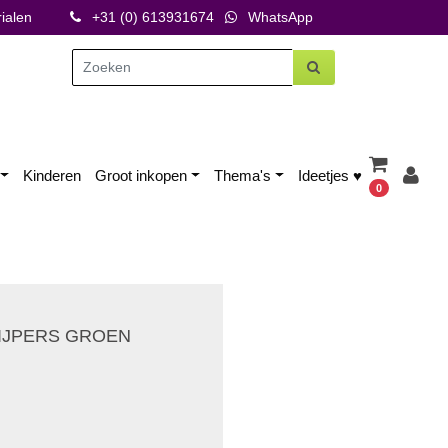
ialen
+31 (0) 613931674
WhatsApp
Kinderen
Groot inkopen
Thema's
Ideetjes ♥
0
IJPERS GROEN